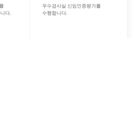
를
우수검사실 신임인증평가를
니다.
수행합니다.
워크숍
2026년 인증심사 길라잡이
워크숍