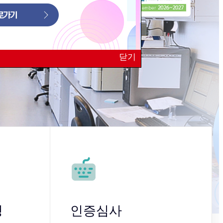
닫기
청
인증심사