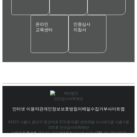
온라인
인증심사
교육센터
지침서
인터넷 이용약관
개인정보보호방침
이메일수집거부
사이트맵
04323 서울시 용산구 한강대로 372(동자동) 센트레빌 아스테리움 서울 A동
505호 진단검사의학재단
사업자등록번호
204-82-10178
대표자
이사장 신명근
TEL
02-797-9123