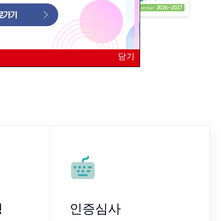
닫기
청
인증심사