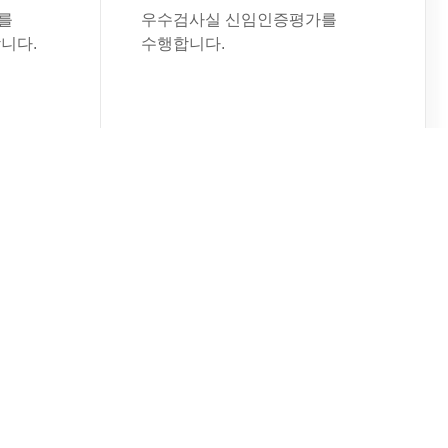
를
우수검사실 신임인증평가를
니다.
수행합니다.
워크숍
2026년 인증심사 길라잡이
워크숍