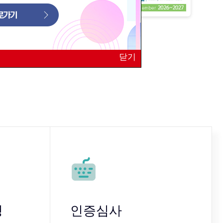
닫기
청
인증심사