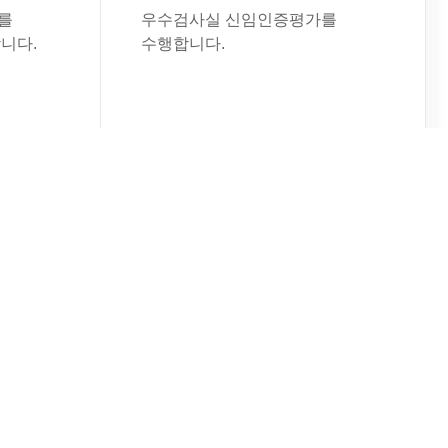
를
우수검사실 신임인증평가를
니다.
수행합니다.
워크숍
2026년 인증심사 길라잡이
워크숍