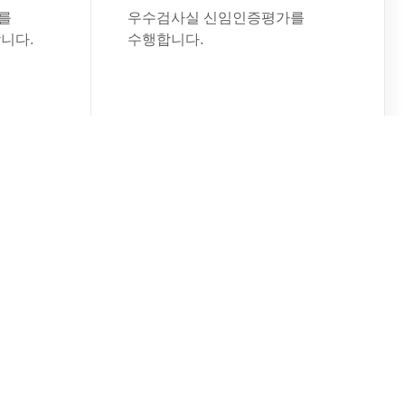
를
우수검사실 신임인증평가를
니다.
수행합니다.
워크숍
2026년 인증심사 길라잡이
워크숍