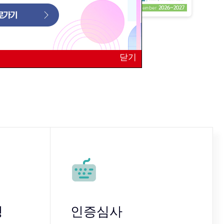
닫기
청
인증심사