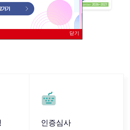
닫기
청
인증심사