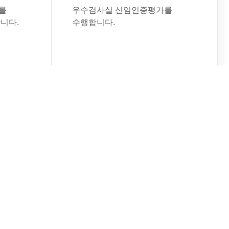
를
우수검사실 신임인증평가를
니다.
수행합니다.
워크숍
2026년 인증심사 길라잡이
워크숍