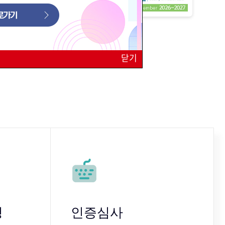
닫기
청
인증심사