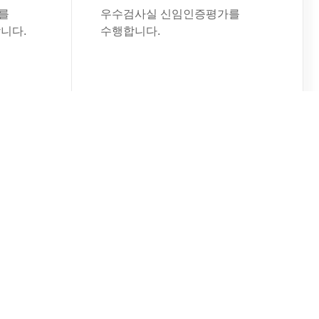
를
우수검사실 신임인증평가를
니다.
수행합니다.
워크숍
2026년 인증심사 길라잡이
워크숍