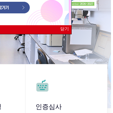
닫기
청
인증심사