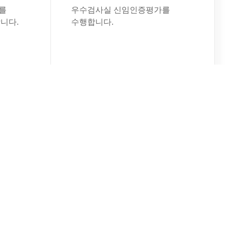
를
우수검사실 신임인증평가를
니다.
수행합니다.
워크숍
2026년 인증심사 길라잡이
워크숍